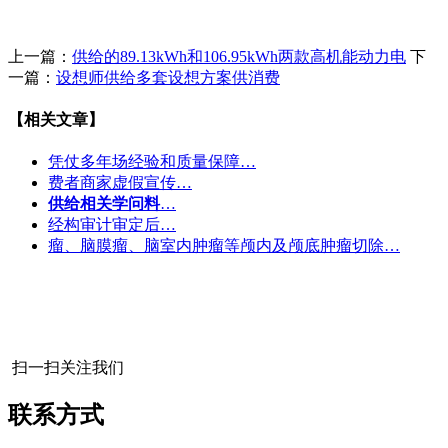
上一篇：
供给的89.13kWh和106.95kWh两款高机能动力电
下
一篇：
设想师供给多套设想方案供消费
【相关文章】
凭仗多年场经验和质量保障…
费者商家虚假宣传…
供给相关学问料
…
经构审计审定后…
瘤、脑膜瘤、脑室内肿瘤等颅内及颅底肿瘤切除…
扫一扫关注我们
联系方式