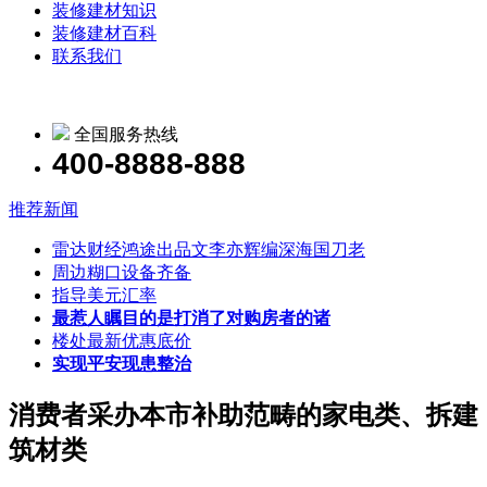
装修建材知识
装修建材百科
联系我们
全国服务热线
400-8888-888
推荐新闻
雷达财经鸿途出品文李亦辉编深海国刀老
周边糊口设备齐备
指导美元汇率
最惹人瞩目的是打消了对购房者的诸
楼处最新优惠底价
实现平安现患整治
消费者采办本市补助范畴的家电类、拆建
筑材类