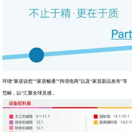
环绕“家居设想”“家居畅通”“跨境电商”以及“家居新品发布”等
范畴，以“汇聚全球灵感，