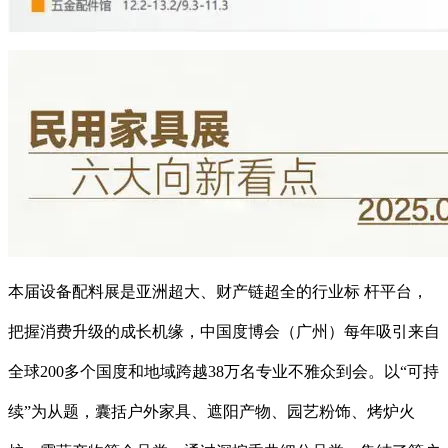
本届设备配料展是亚洲超大、财产链超全的行业标 杆平台，
把握消费升级的成长机缘，中国度博会（广州）每年吸引来自
全球200多个国度和地域跨越38万名专业不雅众到会。以“可持
续”为从题，囊括户外家具、遮阳产物、园艺粉饰、烤炉火