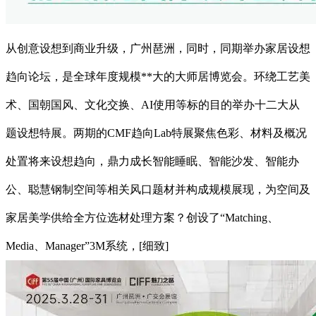
从创意设想到商业升级，广州琶洲，同时，同期举办家居设想
趋向论坛，是全球年度规模**大的大师居博览会。环绕工艺美
术、国朝国风、文化交换、AI使用等标的目的举办十二大从
题设想特展。两期的CMF趋向Lab特展聚焦色彩、材料及概况
处置将来设想趋向，鼎力成长智能睡眠、智能沙发、智能办
公、聪慧钢制空间等相关风口题材并构成规模展现，为空间及
家居美学供给全方位选材处理方案？创设了“Matching、
Media、Manager”3M系统，[细致]