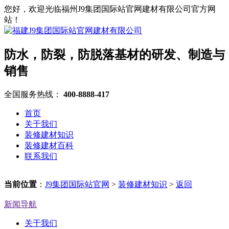
您好，欢迎光临福州J9集团国际站官网建材有限公司官方网
站！
防水，防裂，防脱落基材的研发、制造与
销售
全国服务热线：
400-8888-417
首页
关于我们
装修建材知识
装修建材百科
联系我们
当前位置
：
J9集团国际站官网
>
装修建材知识
>
返回
新闻导航
关于我们