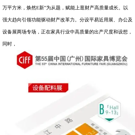
万平方米，焕然E新”为从题，赋能上逛财产高质量成长。以
强大趋向引领功能驱动财产改革力。分设平易近用展、办公及
设备展两场专场，正在家具行业中高质量的出产尺度和设想，
同时，