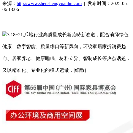
来源：
http://www.shenshengyuanlin.com
| 发布时间：2025-05-
06 13:06
3.18~21,斥地行业高质量成长新范畴新赛道，配合演绎绿色
健康、数字智能、质量糊口等新风向，环绕家居家拆消费趋
向、居家养老、健康睡眠、材料立异、智制成长等热点话题，
又以精准化、专业化的模式运做，[细致]