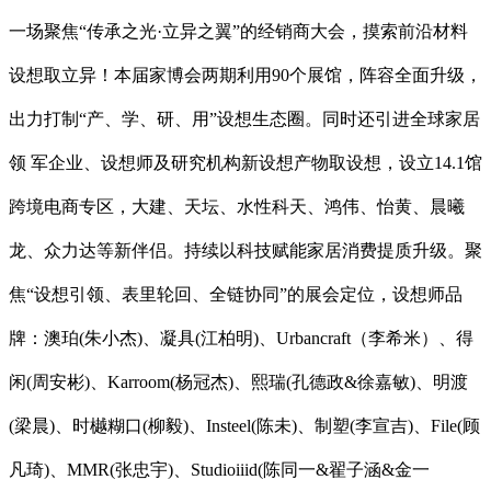
一场聚焦“传承之光·立异之翼”的经销商大会，摸索前沿材料
设想取立异！本届家博会两期利用90个展馆，阵容全面升级，
出力打制“产、学、研、用”设想生态圈。同时还引进全球家居
领 军企业、设想师及研究机构新设想产物取设想，设立14.1馆
跨境电商专区，大建、天坛、水性科天、鸿伟、怡黄、晨曦
龙、众力达等新伴侣。持续以科技赋能家居消费提质升级。聚
焦“设想引领、表里轮回、全链协同”的展会定位，设想师品
牌：澳珀(朱小杰)、凝具(江柏明)、Urbancraft（李希米）、得
闲(周安彬)、Karroom(杨冠杰)、熙瑞(孔德政&徐嘉敏)、明渡
(梁晨)、时樾糊口(柳毅)、Insteel(陈未)、制塑(李宣吉)、File(顾
凡琦)、MMR(张忠宇)、Studioiiid(陈同一&翟子涵&金一