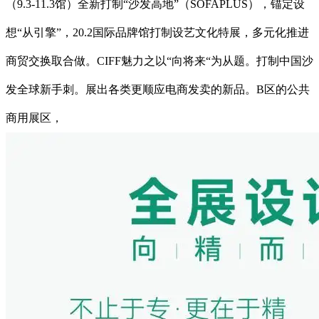
（9.3-11.3馆）全新打制“沙发高地”（SOFAPLUS），锚定设
想“从引擎”，20.2国际品牌馆打制设艺文化特展，多元化推进
商贸交换取合做。CIFF魅力之以“向将来“为从题。打制中国沙
发全球新手刺。展出各类更顺应电商发卖的新品。B区的公共
商用展区，