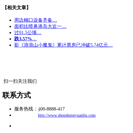
【相关文章】
周边糊口设备齐备…
面积比喷鼻港岛大近一…
过91.5公顷…
跌3.57%
…
影《浪浪山小魔鬼》累计票房已冲破5.74亿元…
扫一扫关注我们
联系方式
服务热线：
4
00-8888-417
公司
网址：
http://www.shenshengyuanlin.com
地址：福建省福州市仓山区建新镇台屿路198号华威商贸中心一
办公
期7#楼8层17商务