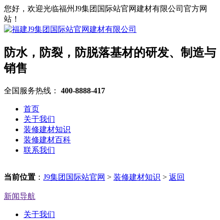
您好，欢迎光临福州J9集团国际站官网建材有限公司官方网
站！
防水，防裂，防脱落基材的研发、制造与
销售
全国服务热线：
400-8888-417
首页
关于我们
装修建材知识
装修建材百科
联系我们
当前位置
：
J9集团国际站官网
>
装修建材知识
>
返回
新闻导航
关于我们