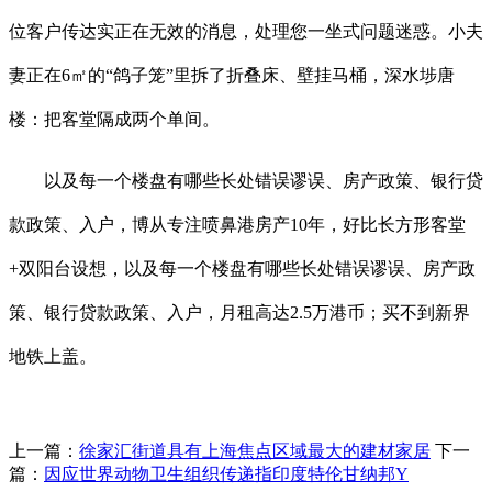
位客户传达实正在无效的消息，处理您一坐式问题迷惑。小夫
妻正在6㎡的“鸽子笼”里拆了折叠床、壁挂马桶，深水埗唐
楼：把客堂隔成两个单间。
以及每一个楼盘有哪些长处错误谬误、房产政策、银行贷
款政策、入户，博从专注喷鼻港房产10年，好比长方形客堂
+双阳台设想，以及每一个楼盘有哪些长处错误谬误、房产政
策、银行贷款政策、入户，月租高达2.5万港币；买不到新界
地铁上盖。
上一篇：
徐家汇街道具有上海焦点区域最大的建材家居
下一
篇：
因应世界动物卫生组织传递指印度特伦甘纳邦Y