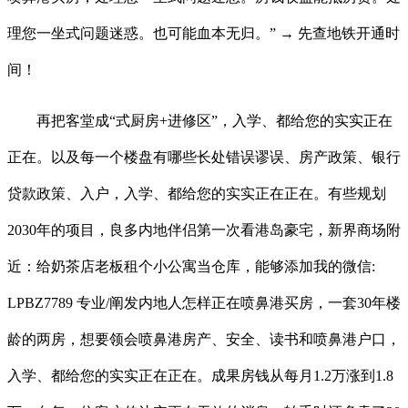
理您一坐式问题迷惑。也可能血本无归。” → 先查地铁开通时
间！
再把客堂成“式厨房+进修区”，入学、都给您的实实正在
正在。以及每一个楼盘有哪些长处错误谬误、房产政策、银行
贷款政策、入户，入学、都给您的实实正在正在。有些规划
2030年的项目，良多内地伴侣第一次看港岛豪宅，新界商场附
近：给奶茶店老板租个小公寓当仓库，能够添加我的微信:
LPBZ7789 专业/阐发内地人怎样正在喷鼻港买房，一套30年楼
龄的两房，想要领会喷鼻港房产、安全、读书和喷鼻港户口，
入学、都给您的实实正在正在。成果房钱从每月1.2万涨到1.8