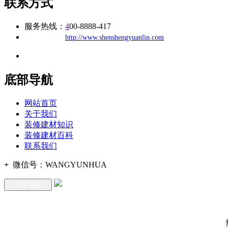
联系方式
服务热线：
4
00-8888-417
公司
网址：
http://www.shenshengyuanlin.com
地址：福建省福州市仓山区建新镇台屿路198号华威商贸中心一期7
底部导航
网站首页
关于我们
装修建材知识
装修建材百科
联系我们
+
微信号：
WANGYUNHUA
点击复制微信