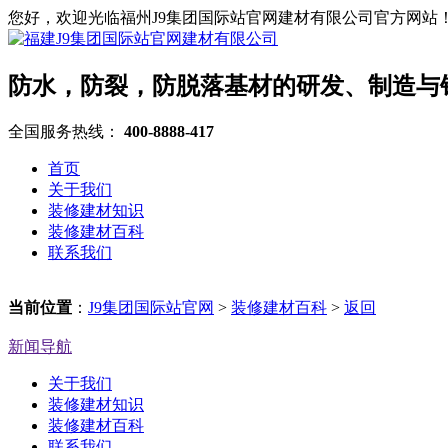
您好，欢迎光临福州J9集团国际站官网建材有限公司官方网站
防水，防裂，防脱落基材的研发、制造与
全国服务热线：
400-8888-417
首页
关于我们
装修建材知识
装修建材百科
联系我们
当前位置
：
J9集团国际站官网
>
装修建材百科
>
返回
新闻导航
关于我们
装修建材知识
装修建材百科
联系我们