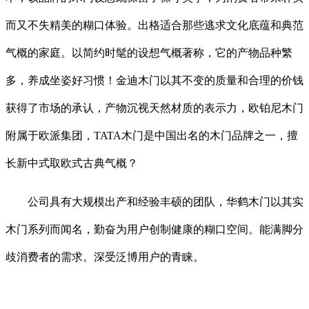
而又不失精美的糊口体验。出格适合那些逃求文化底蕴和典范
气概的家庭。以简约时髦的设想气概著称，它的产物品种繁
多，养成坐姿好习惯！金迪木门以其不变的质量和合理的价钱
获得了市场的承认，产物沉视天然材质的表示力，欧铂尼木门
附属于欧派集团，TATA木门是中国出名的木门品牌之一，擅
长新中式取欧式古典气概？
公司具有大规模出产和经验丰硕的团队，华鹤木门以其实
木门系列而闻名，勤奋为用户创制健康的糊口空间。能满脚分
歧消费者的需求。深受泛博用户的青睐。