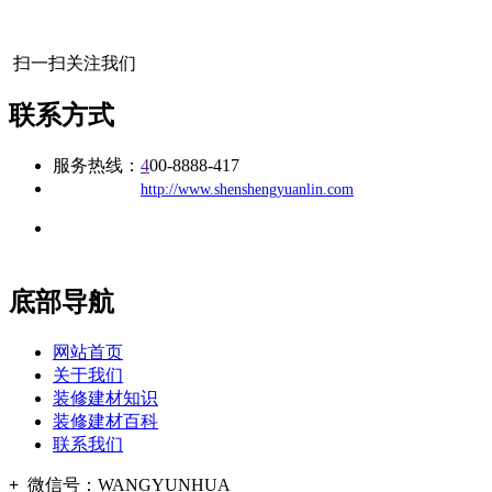
扫一扫关注我们
联系方式
服务热线：
4
00-8888-417
公司
网址：
http://www.shenshengyuanlin.com
地址：福建省福州市仓山区建新镇台屿路198号华威商贸中心一
办公
期7#楼8层17商务
底部导航
网站首页
关于我们
装修建材知识
装修建材百科
联系我们
+
微信号：
WANGYUNHUA