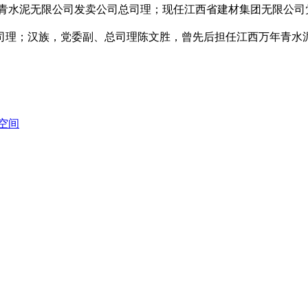
水泥无限公司发卖公司总司理；现任江西省建材集团无限公司
总司理；汉族，党委副、总司理陈文胜，曾先后担任江西万年青
空间