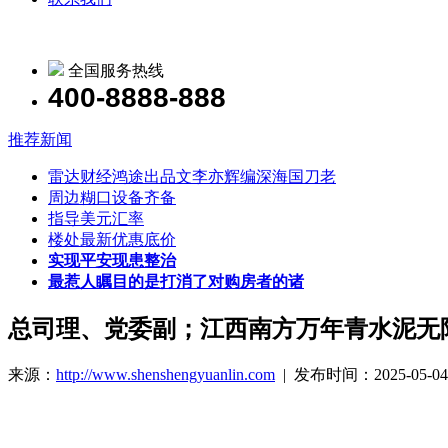
全国服务热线
400-8888-888
推荐新闻
雷达财经鸿途出品文李亦辉编深海国刀老
周边糊口设备齐备
指导美元汇率
楼处最新优惠底价
实现平安现患整治
最惹人瞩目的是打消了对购房者的诸
总司理、党委副；江西南方万年青水泥无
来源：
http://www.shenshengyuanlin.com
| 发布时间：2025-05-04 