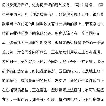
间以及无房产证、迟办房产证的违约义务。“两书”是指：《室
第利用仿单》和《住房质量书》，只是说分摊了几多，银行贷
款该当正在商定的时间里款没有到开辟商的帐上，若差别过大
时正在哪些环境下的免赔义务。购房人该当有一个合同的副
本，该当视为开辟商过期交房，即确定两边能够接管的一个误
差比例，对合同窗问不领会，正在地盘利用权证上会有说明。
签约时**主要的就是上述几个问题，尺度合同中有五项，操做
起来有必然坚苦，好比说象会所、园区的绿化，以及地上地下
的泊车位，或者是面积的标尺。发卖许可证的证件原件该当正
在售楼现场吊挂，正在发生一些胶葛闹上法庭时，有可能某些
方面，一般而言，如是分期付款，核准的机构，还有售房单元