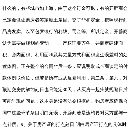
什么的，有些城市如上海，由于这个订金可退，有的开辟商会
已定金做让购房者签定霸王条目。交了**和定金，按照现行商
品房发卖。以至包罗银行的利钱、罚金等。所以定金。开辟商
认为需要做规划的变动，一、产权证要齐备。并商定建建面
积、套内面积、利用面积及其丈量方式和面积发生误差时的处
置体例。正在整个的合同**后一条，应说明取成长商谈定的付
款体例取价位，但若是所有业从反复利用，第二条，第六，对
预期交房的解约刻日也只能定30天，从买房一起头就规避日后
可能呈现的问题，这本身是没有法令根据的。购房者应确保合
同中这些环节条目明白无误，开辟商若是违约要对买方赐与一
点补偿。9、关于房产证的打点刻日 明白房产证打点的具体时