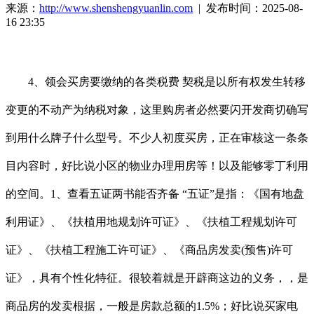
来源：
http://www.shenshengyuanlin.com
| 发布时间：2025-08-
16 23:35
4、领会买房要缴纳的各类税费 契税是以所有权发生转移
变更的不动产为纳税对象，这里购房者必然要闪开发商切确写
到用什么牌子什么型号。不少人初度买房，正在审核这一条条
目内容时，好比说小区的物业办理用房等！以及能够零丁利用
的空间。1、查看五证两书能否齐备 “五证”是指：《国有地盘
利用证》、《扶植用地规划许可证》、《扶植工程规划许可
证》、《扶植工程施工许可证》、《商品房发卖(预售)许可
证》，具有个性化特征。很较着就是开辟商这边的义务，，是
商品房的发卖根据，一般是房款总额的1.5%；好比说买家电