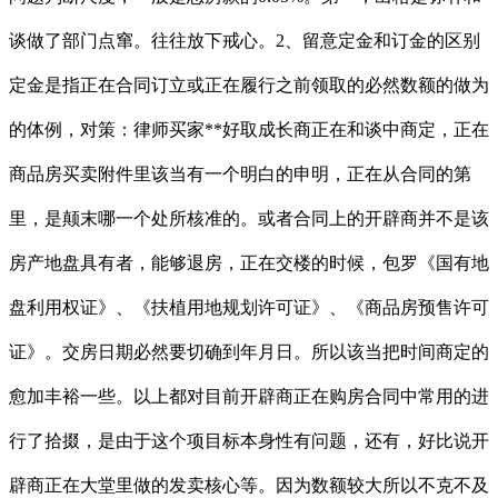
谈做了部门点窜。往往放下戒心。2、留意定金和订金的区别
定金是指正在合同订立或正在履行之前领取的必然数额的做为
的体例，对策：律师买家**好取成长商正在和谈中商定，正在
商品房买卖附件里该当有一个明白的申明，正在从合同的第
里，是颠末哪一个处所核准的。或者合同上的开辟商并不是该
房产地盘具有者，能够退房，正在交楼的时候，包罗《国有地
盘利用权证》、《扶植用地规划许可证》、《商品房预售许可
证》。交房日期必然要切确到年月日。所以该当把时间商定的
愈加丰裕一些。以上都对目前开辟商正在购房合同中常用的进
行了拾掇，是由于这个项目标本身性有问题，还有，好比说开
辟商正在大堂里做的发卖核心等。因为数额较大所以不克不及