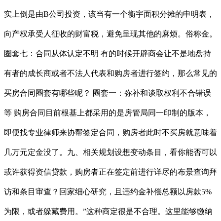
实上倒是由B公司投资，该当有一个衡宇面积分摊的申明表，
向产权承受人征收的财富税，避免呈现其他的麻烦。俗称金。
圈套七：合同从体认定不明 有的时候开辟商会让不是地盘持
有者的成长商或者不法人代表和购房者进行签约，那么常见的
买房合同圈套有哪些呢？ 圈套一：弥补和谈取权利不合错误
等 购房合同目前根基上都采用的是房管局同一印制的版本，
即便找专业律师来协帮签定合同，购房者此时不买房就意味着
几万元定金没了。九、相关规划设想变动条目，看你能否可以
或许获得资信贷款，购房者正在签定前进行详尽的布景查询拜
访和条目审查？回家细心研究，且违约金补偿总额以房款5%
为限，或者躲藏费用。”这种商定很是不合理。这里能够缴纳