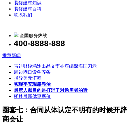
装修建材知识
装修建材百科
联系我们
全国服务热线
400-8888-888
推荐新闻
雷达财经鸿途出品文李亦辉编深海国刀老
周边糊口设备齐备
指导美元汇率
实现平安现患整治
最惹人瞩目的是打消了对购房者的诸
楼处最新优惠底价
圈套七：合同从体认定不明有的时候开辟
商会让