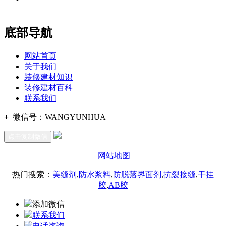
办公
期7#楼8层17商务
底部导航
网站首页
关于我们
装修建材知识
装修建材百科
联系我们
+
微信号：
WANGYUNHUA
点击复制微信
网站地图
热门搜索：
美缝剂
,
防水浆料
,
防脱落界面剂
,
抗裂接缝
,
干挂
胶
,
AB胶
添加微信
联系我们