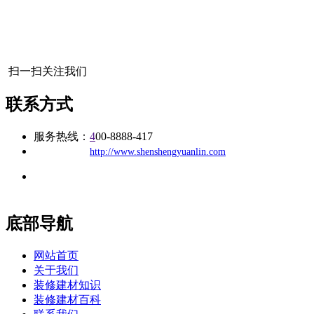
扫一扫关注我们
联系方式
服务热线：
4
00-8888-417
公司
网址：
http://www.shenshengyuanlin.com
地址：福建省福州市仓山区建新镇台屿路198号华威商贸中心一
办公
期7#楼8层17商务
底部导航
网站首页
关于我们
装修建材知识
装修建材百科