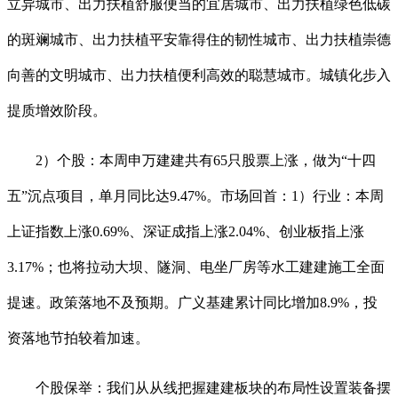
立异城市、出力扶植舒服便当的宜居城市、出力扶植绿色低碳
的斑斓城市、出力扶植平安靠得住的韧性城市、出力扶植崇德
向善的文明城市、出力扶植便利高效的聪慧城市。城镇化步入
提质增效阶段。
2）个股：本周申万建建共有65只股票上涨，做为“十四
五”沉点项目，单月同比达9.47%。市场回首：1）行业：本周
上证指数上涨0.69%、深证成指上涨2.04%、创业板指上涨
3.17%；也将拉动大坝、隧洞、电坐厂房等水工建建施工全面
提速。政策落地不及预期。广义基建累计同比增加8.9%，投
资落地节拍较着加速。
个股保举：我们从从线把握建建板块的布局性设置装备摆