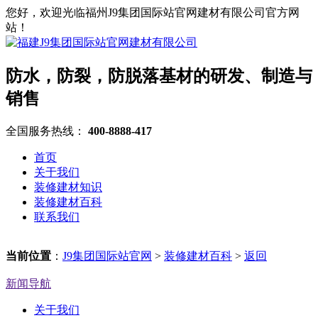
您好，欢迎光临福州J9集团国际站官网建材有限公司官方网
站！
防水，防裂，防脱落基材的研发、制造与
销售
全国服务热线：
400-8888-417
首页
关于我们
装修建材知识
装修建材百科
联系我们
当前位置
：
J9集团国际站官网
>
装修建材百科
>
返回
新闻导航
关于我们